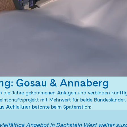
ung: Gosau & Annaberg
 in die Jahre gekommenen Anlagen und verbinden künfti
inschaftsprojekt mit Mehrwert für beide Bundesländer.
us Achleitner
betonte beim Spatenstich:
vielfältige Angebot in Dachstein West weiter au