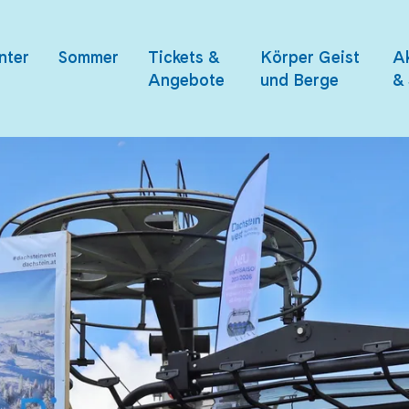
nter
Sommer
Tickets &
Körper Geist
Ak
Angebote
und Berge
& 