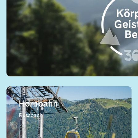
Hornbahn
Russbach