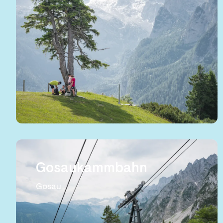
Gosaukammbahn
Gosau