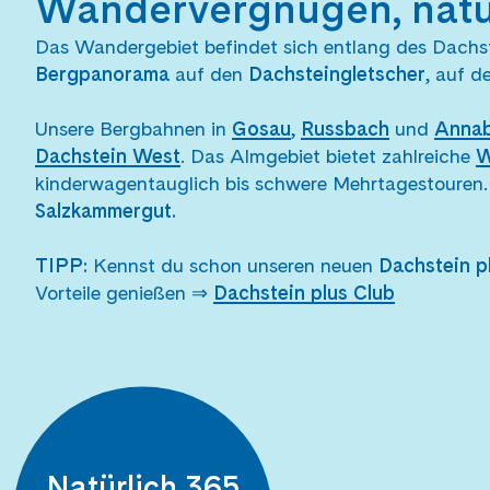
Wandervergnügen, natür
Das Wandergebiet befindet sich entlang des Dachst
Bergpanorama
auf den
Dachsteingletscher
, auf 
Unsere Bergbahnen in
Gosau
,
Russbach
und
Anna
Dachstein West
. Das Almgebiet bietet zahlreiche
W
kinderwagentauglich bis schwere Mehrtagestouren.
Salzkammergut.
TIPP:
Kennst du schon unseren neuen
Dachstein p
Vorteile genießen ⇒
Dachstein plus Club
Natürlich 365