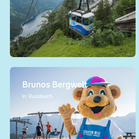
Brunos Bergwelt
in Russbach