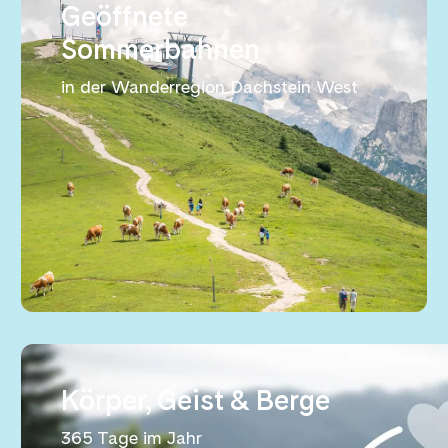
Geöffnete
Sommerbahnen
in der Wanderregion Dachstein West
Körper, Geist & Berge
365 Tage im Jahr