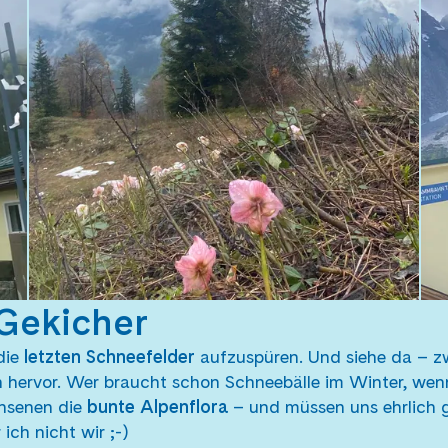
Gekicher
die
letzten Schneefelder
aufzuspüren. Und siehe da – z
n hervor. Wer braucht schon Schneebälle im Winter, wenn
hsenen die
bunte Alpenflora
– und müssen uns ehrlich g
ich nicht wir ;-)