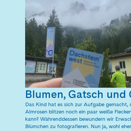
Blumen, Gatsch und 
Das Kind hat es sich zur Aufgabe gemacht, 
Almrosen blitzen noch ein paar weiße Flecke
kann? Währenddessen bewundern wir Erwac
Blümchen zu fotografieren. Nun ja, wohl eher 