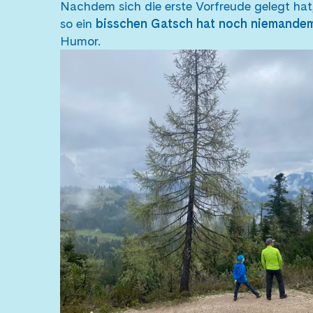
Nachdem sich die erste Vorfreude gelegt hat
so ein
bisschen Gatsch hat noch niemandem
Humor.