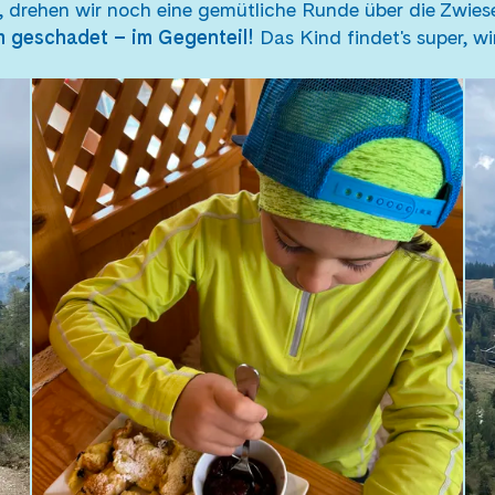
, drehen wir noch eine gemütliche Runde über die Zwie
 geschadet – im Gegenteil!
Das Kind findet's super, w