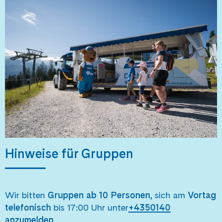
Hinweise für Gruppen
Wir bitten
Gruppen ab 10 Personen
, sich am
Vortag
telefonisch
bis 17:00 Uhr unter
+4350140
anzumelden
.