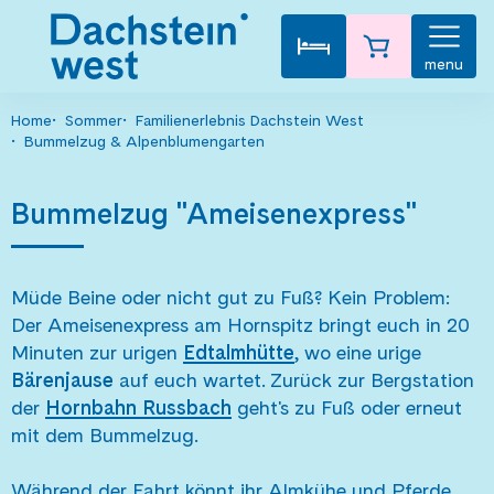
menu
Home
Sommer
Familienerlebnis Dachstein West
Bummelzug & Alpenblumengarten
Bummelzug "Ameisenexpress"
Müde Beine oder nicht gut zu Fuß? Kein Problem:
Der Ameisenexpress am Hornspitz bringt euch in 20
Minuten zur urigen
Edtalmhütte
, wo eine urige
Bärenjause
auf euch wartet. Zurück zur Bergstation
der
Hornbahn Russbach
geht's zu Fuß oder erneut
mit dem Bummelzug.
Während der Fahrt könnt ihr Almkühe und Pferde