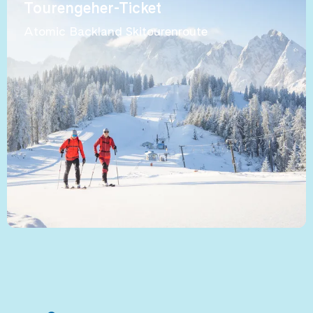
Tourengeher-Ticket
Atomic Backland Skitourenroute