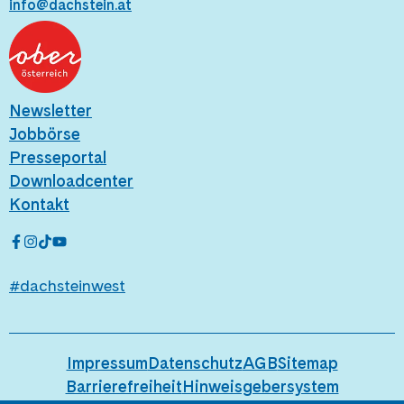
info@dachstein.at
Newsletter
Jobbörse
Presseportal
Downloadcenter
Kontakt
#dachsteinwest
Impressum
Datenschutz
AGB
Sitemap
Barrierefreiheit
Hinweisgebersystem