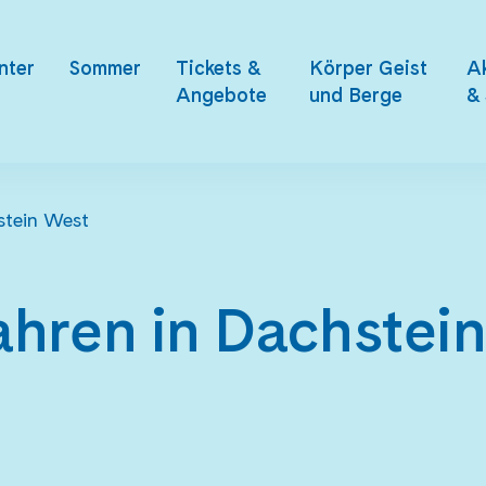
nter
Sommer
Tickets &
Körper Geist
Ak
Angebote
und Berge
& 
hstein West
fahren in Dachstei