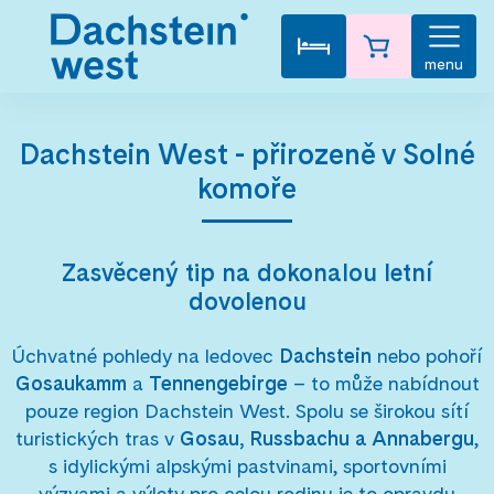
menu
Dachstein West - přirozeně v Solné
komoře
Zasvěcený tip na dokonalou letní
dovolenou
Úchvatné pohledy na ledovec
Dachstein
nebo pohoří
Gosaukamm
a
Tennengebirge
– to může nabídnout
pouze region Dachstein West. Spolu se širokou sítí
turistických tras v
Gosau, Russbachu a Annabergu
,
s idylickými alpskými pastvinami, sportovními
výzvami a výlety pro celou rodinu je to opravdu