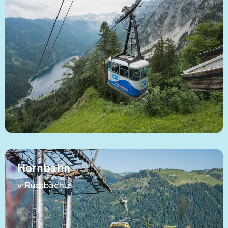
Hornbahn
v Russbachu