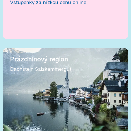
Vstupenky za nízkou cenu online
Prázdninový region
Dachstein Salzkammergut