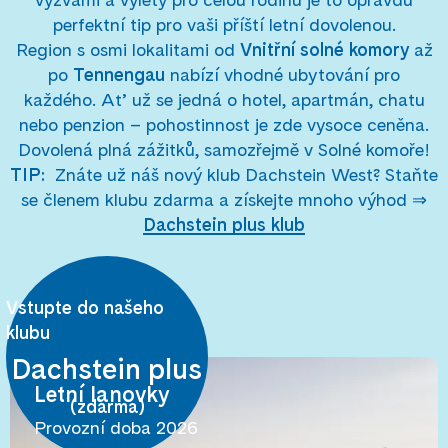
perfektní tip pro vaši příští letní dovolenou.
Region s osmi lokalitami od
Vnitřní solné komory
až
po
Tennengau
nabízí vhodné ubytování pro
každého.
Ať už se jedná o hotel, apartmán, chatu
nebo penzion – pohostinnost je zde vysoce ceněna.
Dovolená plná zážitků, samozřejmě v Solné komoře!
TIP:
Znáte už náš nový klub Dachstein West? Staňte
se členem klubu zdarma a získejte mnoho výhod ⇒
Dachstein plus klub
Vstupte do našeho
klubu
Dachstein plus
Letní lanovky
(zdarma)
Provozní doba 2026